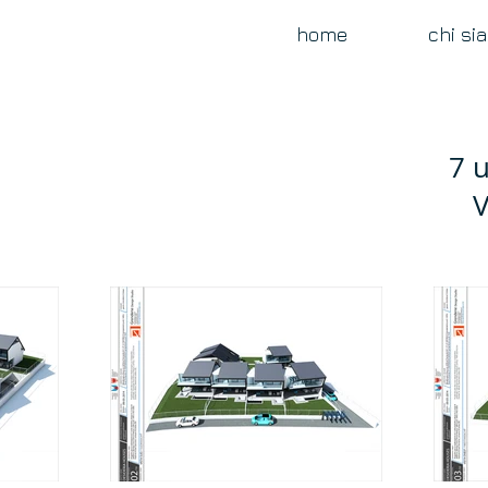
home
chi si
7 
V