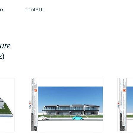
se
contatti
ure
z)